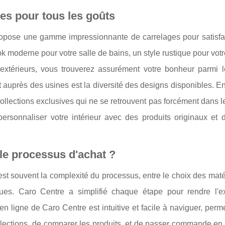
les pour tous les goûts
opose une gamme impressionnante de carrelages pour satisfai
k moderne pour votre salle de bains, un style rustique pour votr
xtérieurs, vous trouverez assurément votre bonheur parmi l
 auprès des usines est la diversité des designs disponibles. En 
llections exclusives qui ne se retrouvent pas forcément dans le
ersonnaliser votre intérieur avec des produits originaux et d
le processus d'achat ?
 est souvent la complexité du processus, entre le choix des maté
ques. Caro Centre a simplifié chaque étape pour rendre l'e
 en ligne de Caro Centre est intuitive et facile à naviguer, perm
collections, de comparer les produits, et de passer commande e