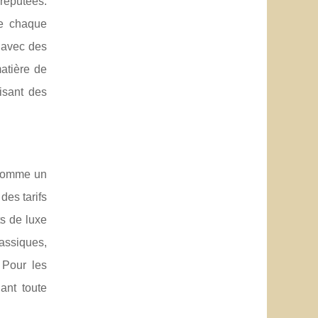
réputées.
ue chaque
t avec des
matière de
isant des
 comme un
des tarifs
ts de luxe
lassiques,
 Pour les
ant toute