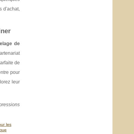
s d'achat,
iner
relage de
rtenariat
rfaite de
entre pour
lorez leur
pressions
ur les
ique