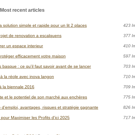
Most recent articles
solution simple et rapide pour un lit 2 places
423 I
ojet de renovation a escalquens
377 I
rer un espace interieur
410 I
rotéger efficacement votre maison
597 I
basque : ce qu'il faut savoir avant de se lancer
703 I
t à la réole avec inova langon
710 I
à la biennale 2016
709 I
 et le potentiel de son marché aux enchères
775 I
’emploi, avantages, risques et stratégie gagnante
826 I
pour Maximiser les Profits d'ici 2025
717 I