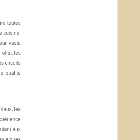
re toutes
e cuisine,
eur vaste
effet, les
s circuits
e qualité
riaux, les
xpérience
ettant aux
n quelques