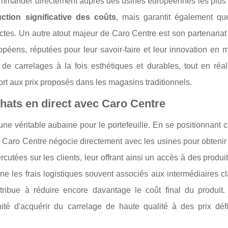
 commander directement auprès des usines européennes les plus 
ction significative des coûts
, mais garantit également q
ictes. Un autre atout majeur de Caro Centre est son partenaria
opéens, réputées pour leur savoir-faire et leur innovation en 
de carrelages à la fois esthétiques et durables, tout en réal
rt aux prix proposés dans les magasins traditionnels.
ats en direct avec Caro Centre
une véritable aubaine pour le portefeuille. En se positionnant
, Caro Centre négocie directement avec les usines pour obtenir 
cutées sur les clients, leur offrant ainsi un accès à des produi
mine les frais logistiques souvent associés aux intermédiaires c
tribue à réduire encore davantage le coût final du produit.
té d'acquérir du carrelage de haute qualité à des prix défi