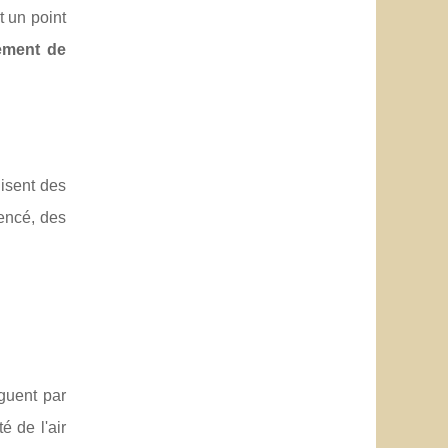
 un point
ement de
isent des
mencé, des
nguent par
é de l'air