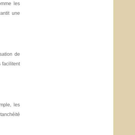
omme les
antit une
sation de
facilitent
mple, les
étanchéité