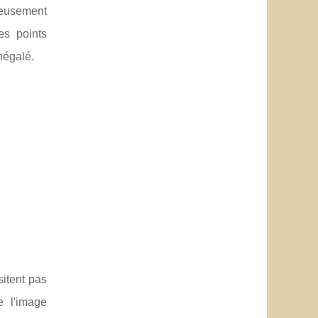
ieusement
es points
négalé.
itent pas
e l'image