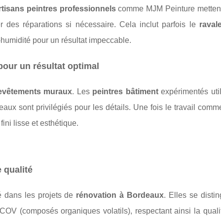
rtisans peintres professionnels
comme MJM Peinture mettent
r des réparations si nécessaire. Cela inclut parfois le
raval
i-humidité pour un résultat impeccable.
our un résultat optimal
evêtements muraux
. Les
peintres bâtiment
expérimentés util
aux sont privilégiés pour les détails. Une fois le travail com
ini lisse et esthétique.
 qualité
 dans les projets de
rénovation à Bordeaux
. Elles se disti
COV (composés organiques volatils), respectant ainsi la qualit