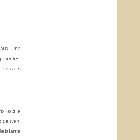
avaux. Une
parentes,
nce envers
rix oscille
x
peuvent
ésistants