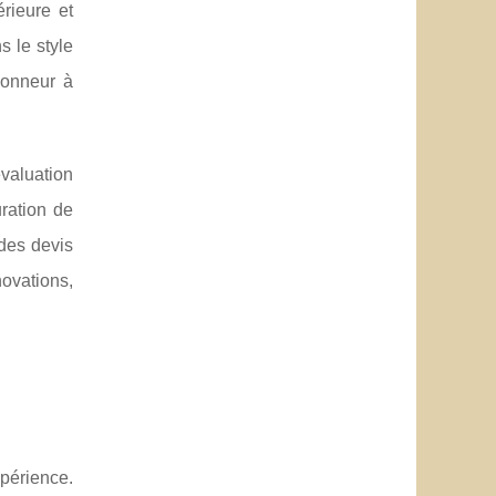
érieure et
s le style
honneur à
valuation
uration de
 des devis
ovations,
périence.