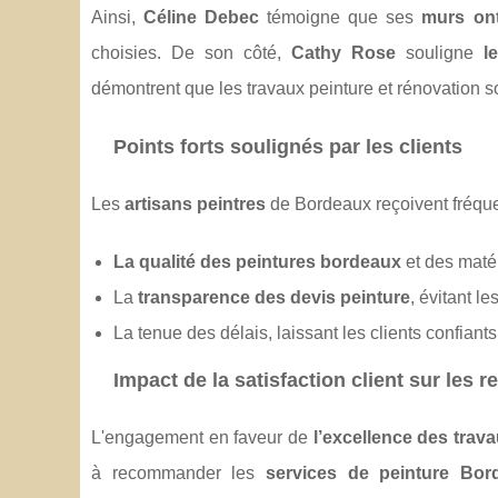
Ainsi,
Céline Debec
témoigne que ses
murs ont
choisies. De son côté,
Cathy Rose
souligne
l
démontrent que les travaux peinture et rénovation s
Points forts soulignés par les clients
Les
artisans peintres
de Bordeaux reçoivent fréque
La qualité des peintures bordeaux
et des matér
La
transparence des devis peinture
, évitant l
La tenue des délais, laissant les clients confiants
Impact de la satisfaction client sur les
L'engagement en faveur de
l’excellence des trav
à recommander les
services de peinture Bor